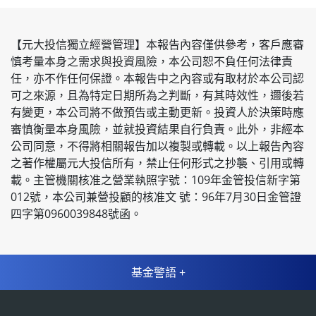
【元大投信獨立經營管理】本報告內容僅供參考，客⼾應審
慎考量本⾝之需求與投資風險，本公司恕不負任何法律責
任，亦不作任何保證。本報告中之內容或有取材於本公司認
可之來源，且為特定⽇期所為之判斷，有其時效性，邇後若
有變更，本公司將不做預告或主動更新。投資⼈於決策時應
審慎衡量本⾝風險，並就投資結果⾃⾏負責。此外，非經本
公司同意，不得將相關報告加以複製或轉載。以上報告內容
之著作權屬元⼤投信所有，禁⽌任何形式之抄襲、引⽤或轉
載。主管機關核准之營業執照字號：109年⾦管投信新字第
012號，本公司兼營投顧的核准文 號：96年7⽉30⽇⾦管證
四字第0960039848號函。
基金警語 +