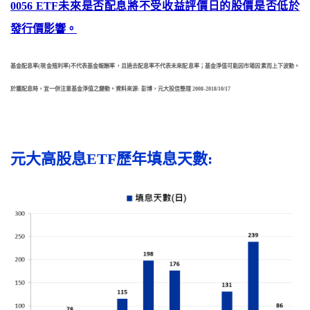
0056 ETF未來是否配息將不受收益評價日的股價是否低於
發行價影響。
基金配息率(現金殖利率)不代表基金報酬率，且過去配息率不代表未來配息率；基金淨值可能因市場因素而上下波動。
於獲配息時，宜一併注意基金淨值之變動。資料來源: 彭博，元大投信整理 2008-2018/10/17
元大高股息ETF歷年填息天數: