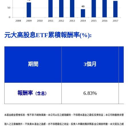
元大高股息ETF累積報酬率(%):
期間
3
個月
報酬率
6.83%
（含息）
本基金經金管會核准，惟不表示絕無風險。本公司以往之經理績效，不保證本基金之最低投資收益；本公司除盡善良管
理人之注意義務外，不負責本基金之盈虧，亦不保證最低之收益，投資人申購前應詳閱基金公開說明書。本文提及之經