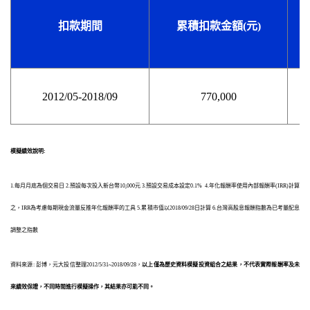
扣款期間
累積扣款金額(
元
)
2012/05-2018/09
770,000
模擬績效說明:
1.每月月底為個交易日 2.預設每次投入新台幣10,000元 3.預設交易成本設定0.1% 4.年化報酬率使用內部報酬率(IRR)計算
之，IRR為考慮每期現金流量反推年化報酬率的工具 5.累積市值以2018/09/28日計算 6.台灣高股息報酬指數為已考量配息
調整之指數
資料來源: 彭博，元大投信整理2012/5/31~2018/09/28，
以上僅為歷史資料模擬投資組合之結果，不代表實際報酬率及未
來績效保證，不同時間進行模擬操作，其結果亦可能不同。