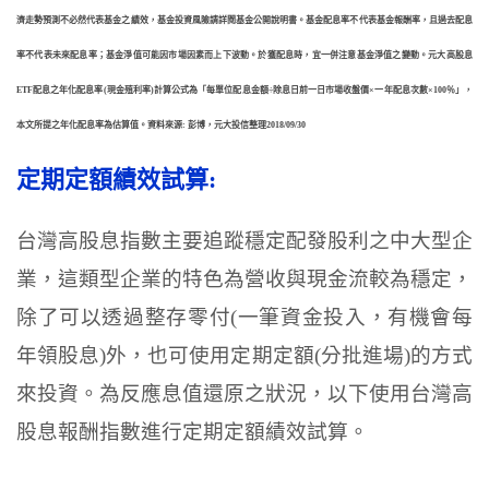
濟走勢預測不必然代表基金之績效，基金投資風險請詳閱基金公開說明書。基金配息率不代表基金報酬率，且過去配息
率不代表未來配息率；基金淨值可能因市場因素而上下波動。於獲配息時，宜一併注意基金淨值之變動。元大高股息
ETF配息之年化配息率(現金殖利率)計算公式為「每單位配息金額÷除息日前一日市場收盤價×一年配息次數×100％」，
本文所提之年化配息率為估算值。資料來源: 彭博，元大投信整理2018/09/30
定期定額績效試算:
台灣高股息指數主要追蹤穩定配發股利之中大型企
業，這類型企業的特色為營收與現金流較為穩定，
除了可以透過整存零付(一筆資金投入，有機會每
年領股息)外，也可使用定期定額(分批進場)的方式
來投資。為反應息值還原之狀況，以下使用台灣高
股息報酬指數進行定期定額績效試算。