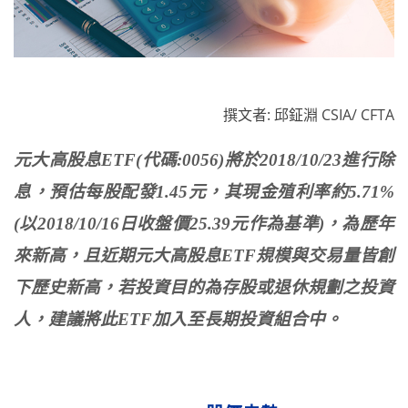
撰文者: 邱鉦淵 CSIA/ CFTA
元大高股息ETF(代碼:0056)將於2018/10/23進行除
息，預估每股配發1.45元，其現金殖利率約5.71%
(以2018/10/16日收盤價25.39元作為基準)，為歷年
來新高，且近期元大高股息ETF規模與交易量皆創
下歷史新高，若投資目的為存股或退休規劃之投資
人，建議將此ETF加入至長期投資組合中。