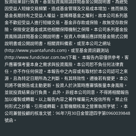
投資結果自行負責。基金投資風險請詳閱基金公開說明書。為避免
因受益人短線交易頻繁，造成基金管理及交易成本增加，進而損及
基金長期持有之受益人權益，並稀釋基金之權利，故本公司系列基
金不歡迎受益人進行短線交易。基金非存款或保險，故無受存款保
險、保險安定基金或其他相關保障機制之保障。本公司系列基金投
資風險請詳閱基金公開說明書。投資人申購前應詳閱基金簡式公開
說明書或公開說明書，相關資料備索，或至本公司之網址
(http://www.yuantafunds.com)，或至基金資訊觀測站
(http://www.fundclear.com.tw/)下載。 本報告內容僅供參考，客
戶應審慎考量本身之需求與投資風險，本公司恕不負任何法律責
任，亦不作任何保證。本報告中之內容或有取材於本公司認可之來
源，且為特定日期所為之判斷，有其時效性，邇後若有變更，本公
司將不做預告或主動更新。投資人於決策時應審慎衡量本身風險，
並就投資結果自行負責。 此外，非經本公司同意，不得將相關報告
加以複製或轉載。以上報告內容之著作權屬元大投信所有，禁止任
何形式之抄襲、引用或轉載。主管機關核准之營業執照字號：，本
公司兼營投顧的核准文號：96年7月30日金管證四字第0960039848
號函。