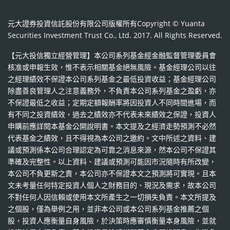
元大證券投資信託股份有限公司版權所有Copyright © Yuanta
Securities Investment Trust Co., Ltd. 2017. All Rights Reserved.
【元大投信獨立經營管理】本公司系列基金經金融監督管理委員會
核准或申報生效，惟不表示相關基金絕無風險。基金經理公司以往
之經理績效不保證本公司系列基金之最低投資收益；基金經理公司
除盡善良管理人之注意義務外，不負責本公司系列基金之盈虧，亦
不保證最低之收益；定期定額報酬率將因投資人不同時間進場，而
有不同之投資績效，過去之績效亦不代表未來績效之保證，投資人
申購前應詳閱本基金公開說明書。本文提及之經濟走勢預測不必然
代表基金之績效，且不得視為本公司之邀約。文中所述之資料、建
議或預測係本公司合理認定為可靠之消息來源，然本公司不保證其
準確及完整性。以上資料、建議或預測可能因市況隨時有所改變，
本公司不負更新之責，本公司亦不保證本文之預測將可實現。且本
文未考量任何特定投資人個人之財務目的、現況及需求，故本公司
不對任何人因信賴或使用本文所產生之一切損失負責。本文所提及
之個股，僅為舉例之用，並非本公司或本公司系列基金推薦之個
股，投資人應衡量自身風險，於決策時應審慎衡量本身風險，並就