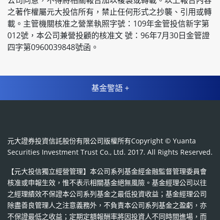
之著作權屬元⼤投信所有，禁⽌任何形式之抄襲、引⽤或轉
載。主管機關核准之營業執照字號：109年⾦管投信新字第
012號，本公司兼營投顧的核准文 號：96年7⽉30⽇⾦管證
四字第0960039848號函。
基金警語 +
元大證券投資信託股份有限公司版權所有Copyright © Yuanta
Securities Investment Trust Co., Ltd. 2017. All Rights Reserved.
【元大投信獨立經營管理】本公司系列基金經金融監督管理委員會
核准或申報生效，惟不表示相關基金絕無風險。基金經理公司以往
之經理績效不保證本公司系列基金之最低投資收益；基金經理公司
除盡善良管理人之注意義務外，不負責本公司系列基金之盈虧，亦
不保證最低之收益；定期定額報酬率將因投資人不同時間進場，而