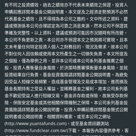
有不同之投資績效，過去之績效亦不代表未來績效之保證，投資人
申購前應詳閱本基金公開說明書。本文提及之經濟走勢預測不必然
代表基金之績效，且不得視為本公司之邀約。文中所述之資料、建
議或預測係本公司合理認定為可靠之消息來源，然本公司不保證其
準確及完整性。以上資料、建議或預測可能因市況隨時有所改變，
本公司不負更新之責，本公司亦不保證本文之預測將可實現。且本
文未考量任何特定投資人個人之財務目的、現況及需求，故本公司
不對任何人因信賴或使用本文所產生之一切損失負責。本文所提及
之個股，僅為舉例之用，並非本公司或本公司系列基金推薦之個
股，投資人應衡量自身風險，於決策時應審慎衡量本身風險，並就
投資結果自行負責。基金投資風險請詳閱基金公開說明書。為避免
因受益人短線交易頻繁，造成基金管理及交易成本增加，進而損及
基金長期持有之受益人權益，並稀釋基金之權利，故本公司系列基
金不歡迎受益人進行短線交易。基金非存款或保險，故無受存款保
險、保險安定基金或其他相關保障機制之保障。本公司系列基金投
資風險請詳閱基金公開說明書。投資人申購前應詳閱基金簡式公開
說明書或公開說明書，相關資料備索，或至本公司之網址
(http://www.yuantafunds.com)，或至基金資訊觀測站
(http://www.fundclear.com.tw/)下載。 本報告內容僅供參考，客