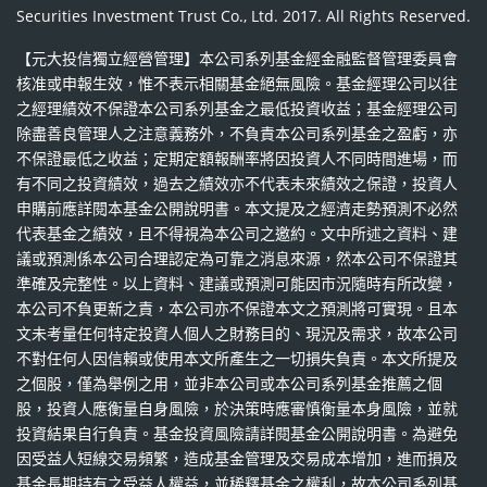
Securities Investment Trust Co., Ltd. 2017. All Rights Reserved.
【元大投信獨立經營管理】本公司系列基金經金融監督管理委員會
核准或申報生效，惟不表示相關基金絕無風險。基金經理公司以往
之經理績效不保證本公司系列基金之最低投資收益；基金經理公司
除盡善良管理人之注意義務外，不負責本公司系列基金之盈虧，亦
不保證最低之收益；定期定額報酬率將因投資人不同時間進場，而
有不同之投資績效，過去之績效亦不代表未來績效之保證，投資人
申購前應詳閱本基金公開說明書。本文提及之經濟走勢預測不必然
代表基金之績效，且不得視為本公司之邀約。文中所述之資料、建
議或預測係本公司合理認定為可靠之消息來源，然本公司不保證其
準確及完整性。以上資料、建議或預測可能因市況隨時有所改變，
本公司不負更新之責，本公司亦不保證本文之預測將可實現。且本
文未考量任何特定投資人個人之財務目的、現況及需求，故本公司
不對任何人因信賴或使用本文所產生之一切損失負責。本文所提及
之個股，僅為舉例之用，並非本公司或本公司系列基金推薦之個
股，投資人應衡量自身風險，於決策時應審慎衡量本身風險，並就
投資結果自行負責。基金投資風險請詳閱基金公開說明書。為避免
因受益人短線交易頻繁，造成基金管理及交易成本增加，進而損及
基金長期持有之受益人權益，並稀釋基金之權利，故本公司系列基