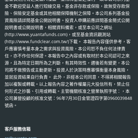
金不歡迎受益人進行短線交易。基金非存款或保險，故無受存款保
險、保險安定基金或其他相關保障機制之保障。本公司系列基金投
資風險請詳閱基金公開說明書。投資人申購前應詳閱基金簡式公開
說明書或公開說明書，相關資料備索，或至本公司之網址
(http://www.yuantafunds.com)，或至基金資訊觀測站
(http://www.fundclear.com.tw/)下載。 本報告內容僅供參考，客
戶應審慎考量本身之需求與投資風險，本公司恕不負任何法律責
任，亦不作任何保證。本報告中之內容或有取材於本公司認可之來
源，且為特定日期所為之判斷，有其時效性，邇後若有變更，本公
司將不做預告或主動更新。投資人於決策時應審慎衡量本身風險，
並就投資結果自行負責。 此外，非經本公司同意，不得將相關報告
加以複製或轉載。以上報告內容之著作權屬元大投信所有，禁止任
何形式之抄襲、引用或轉載。主管機關核准之營業執照字號：，本
公司兼營投顧的核准文號：96年7月30日金管證四字第0960039848
號函。
客戶服務信箱