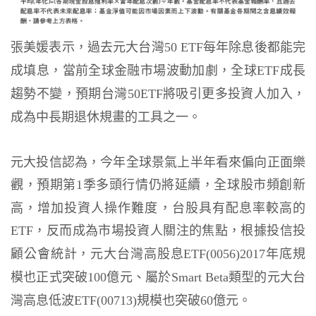
張美媛表示，過去元大台灣
每年除息後都能完
50 ETF
成填息，當前全球金融市場波動加劇，全球
成長
ETF
趨勢不變，預期台灣
將吸引更多投資人加入，
50ETF
成為中長期退休規畫的工具之一。
元大投信認為，今年全球景氣上半年看來偏向正面樂
觀，預期第
季多頭行情仍將延續，全球股市頻創新
1
高，增加投資人操作難度，台股具有配息率較高的
，反而成為市場投資人關注的焦點，根據投信投
ETF
顧公會統計，元大台灣高股息
年底規
ETF(0056)2017
模也正式突破
億元、屬於
類型的元大台
100
Smart Beta
灣高息低波
規模也突破
億元。
ETF(00713)
60