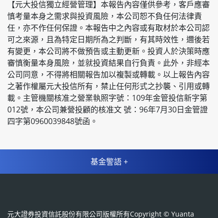
【元大投信獨立經營管理】本報告內容僅供參考，客⼾應審
慎考量本⾝之需求與投資風險，本公司恕不負任何法律責
任，亦不作任何保證。本報告中之內容或有取材於本公司認
可之來源，且為特定⽇期所為之判斷，有其時效性，邇後若
有變更，本公司將不做預告或主動更新。投資⼈於決策時應
審慎衡量本⾝風險，並就投資結果⾃⾏負責。此外，非經本
公司同意，不得將相關報告加以複製或轉載。以上報告內容
之著作權屬元⼤投信所有，禁⽌任何形式之抄襲、引⽤或轉
載。主管機關核准之營業執照字號：109年⾦管投信新字第
012號，本公司兼營投顧的核准文 號：96年7⽉30⽇⾦管證
四字第0960039848號函。
基金警語 +
元大證券投資信託股份有限公司版權所有Copyright © Yuanta