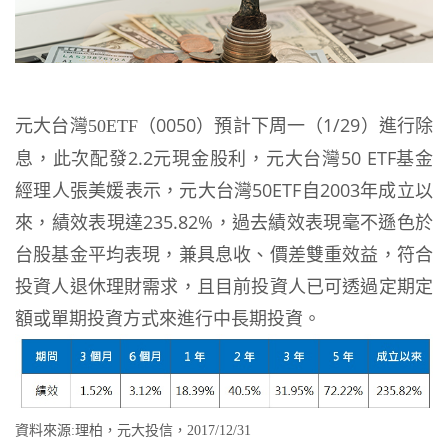
元大台灣
（
0050
）預計下周一（
1/29
）進行除
50ETF
息，此次配發
2.2
元現金股利，元大台灣
50 ETF
基金
經理人張美媛表示，元大台灣
50ETF
自
2003
年成立以
來，績效表現達
235.82%
，過去績效表現毫不遜色於
台股基金平均表現，兼具息收、價差雙重效益，符合
投資人退休理財需求，且目前投資人已可透過定期定
額或單期投資方式來進行中長期投資。
資料來源
理柏，元大投信，
:
2017/12/31