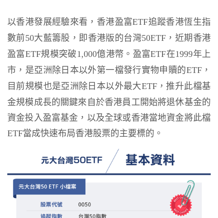
以香港發展經驗來看，香港盈富
追蹤香港恆生指
ETF
數前
大藍籌股，即香港版的台灣
，近期香港
50
50ETF
盈富
規模突破
億港幣。盈富
在
年上
ETF
1,000
ETF
1999
市，是亞洲除日本以外第一檔發行實物申贖的
，
ETF
目前規模也是亞洲除日本以外最大
，推升此檔基
ETF
金規模成長的關鍵來自於香港員工開始將退休基金的
資金投入盈富基金，以及全球或香港當地資金將此檔
當成快速布局香港股票的主要標的。
ETF