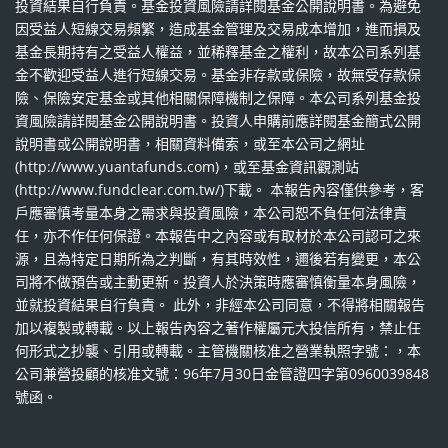
投資結果自行負責。基金投資風險請詳閱基金公開說明書。為避免
因受益人短線交易頻繁，造成基金管理及交易成本增加，進而損及
基金長期持有之受益人權益，並稀釋基金之權利，故本公司系列基
金不歡迎受益人進行短線交易。基金非存款或保險，故無受存款保
險、保險安定基金或其他相關保障機制之保障。本公司系列基金投
資風險請詳閱基金公開說明書。投資人申購前應詳閱基金簡式公開
說明書或公開說明書，相關資料備索，或至本公司之網址
(http://www.yuantafunds.com)，或至基金資訊觀測站
(http://www.fundclear.com.tw/)下載。 本報告內容僅供參考，客
戶應審慎考量本身之需求與投資風險，本公司恕不負任何法律責
任，亦不作任何保證。本報告中之內容或有取材於本公司認可之來
源，且為特定日期所為之判斷，有其時效性，邇後若有變更，本公
司將不做預告或主動更新。投資人於決策時應審慎衡量本身風險，
並就投資結果自行負責。 此外，非經本公司同意，不得將相關報告
加以複製或轉載。以上報告內容之著作權屬元大投信所有，禁止任
何形式之抄襲、引用或轉載。主管機關核准之營業執照字號：，本
公司兼營投顧的核准文號：96年7月30日金管證四字第0960039848
號函。