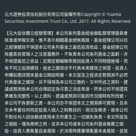
元大證券投資信託股份有限公司版權所有Copyright © Yuanta
Securities Investment Trust Co., Ltd. 2017. All Rights Reserved.
【元大投信獨立經營管理】本公司系列基金經金融監督管理委員會
核准或申報生效，惟不表示相關基金絕無風險。基金經理公司以往
之經理績效不保證本公司系列基金之最低投資收益；基金經理公司
除盡善良管理人之注意義務外，不負責本公司系列基金之盈虧，亦
不保證最低之收益；定期定額報酬率將因投資人不同時間進場，而
有不同之投資績效，過去之績效亦不代表未來績效之保證，投資人
申購前應詳閱本基金公開說明書。本文提及之經濟走勢預測不必然
代表基金之績效，且不得視為本公司之邀約。文中所述之資料、建
議或預測係本公司合理認定為可靠之消息來源，然本公司不保證其
準確及完整性。以上資料、建議或預測可能因市況隨時有所改變，
本公司不負更新之責，本公司亦不保證本文之預測將可實現。且本
文未考量任何特定投資人個人之財務目的、現況及需求，故本公司
不對任何人因信賴或使用本文所產生之一切損失負責。本文所提及
之個股，僅為舉例之用，並非本公司或本公司系列基金推薦之個
股，投資人應衡量自身風險，於決策時應審慎衡量本身風險，並就