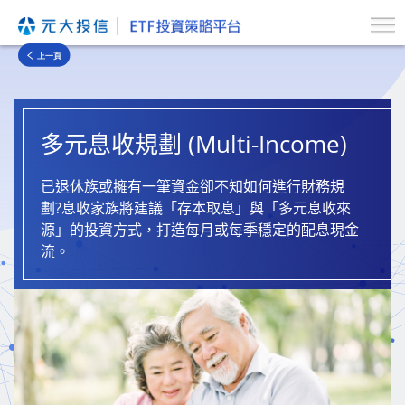
多元息收規劃 (Multi-Income)
已退休族或擁有一筆資金卻不知如何進行財務規
劃?息收家族將建議「存本取息」與「多元息收來
源」的投資方式，打造每月或每季穩定的配息現金
流。