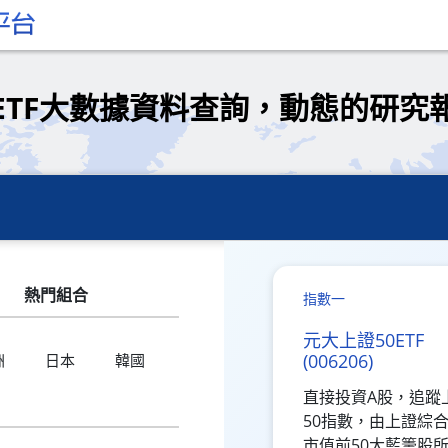
ETF大數據資料查詢，動態的研究
熱門組合
指數一
元大上證50ETF
(006206)
洲
日本
韓國
直接投資A股，追蹤
50指數，由上證綜
市值前50大藍籌股