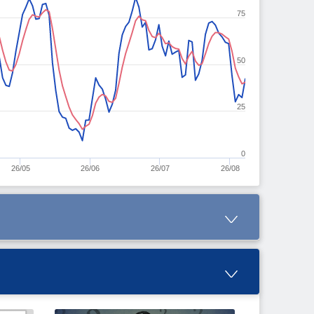
75
50
25
0
26/05
26/06
26/07
26/08