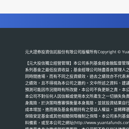
元大證券投資信託股份有限公司版權所有Copyright © Yuanta Securiti
【元大投信獨立經營管理】本公司系列基金經金融監督管
系列基金之最低投資收益；基金經理公司除盡善良管理人
同時間進場，而有不同之投資績效，過去之績效亦不代表
之績效，且不得視為本公司之邀約。文中所述之資料、建
預測可能因市況隨時有所改變，本公司不負更新之責，本
本公司不對任何人因信賴或使用本文所產生之一切損失負
身風險，於決策時應審慎衡量本身風險，並就投資結果自
成本增加，進而損及基金長期持有之受益人權益，並稀釋
保險安定基金或其他相關保障機制之保障。本公司系列基
料備索，或至本公司之網址(http://www.yuantafunds.