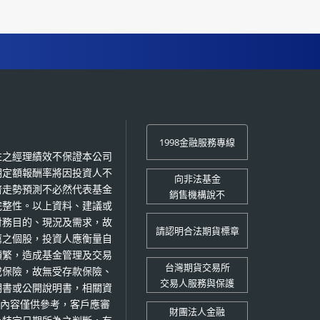
1998金融服務專線
往之經理績效不保證本公司
期定額報酬率將因投資人不
向非法基金
濟走勢預測不必然代表基金
銷售機構說不
完整性。以上資料、建議或
財務目的、現況及需求，故
請認明合法期貨標章
薦之個股，投資人應衡量自
頻繁，造成基金管理及交易
台灣期貨交易所
或保險，故無受存款保險、
交易人服務與保護
明書或公開說明書，相關資
。 本報告內容僅供參考，客戶應審
財團法人金融