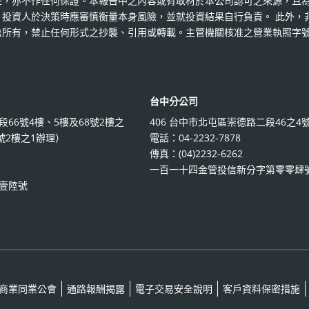
任，亦不作任何保證。本報告中之內容或有取材於本公司認可之來源，且
投資人於決策時應審慎衡量本身風險，並就投資結果自行負責。 此外，
信所有，禁止任何形式之抄襲、引用或轉載。主管機關核准之營業執照字
台中分公司
段66號4樓、5樓及68號2樓之
406 台中市北屯區崇德路二段46之4
號2樓之1辦理）
電話：04-2232-7878
傳真：(04)2232-6262
一百一十四金管投信新分字第零零肆
壹陸號
商業同業公會
通路報酬揭露
電子交易安全說明
客戶資料保密措施