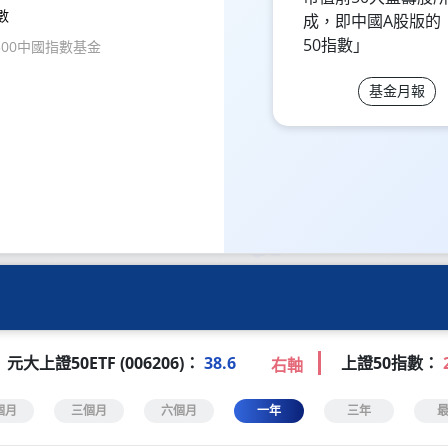
數
成，即中國A股版的
50指數」
300中國指數基金
基金月報
元大上證50ETF (006206)：
38.6
上證50指數：
右軸
個月
三個月
六個月
一年
三年