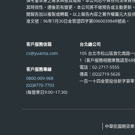
慎考量本身之需求與投資風險，本公司恕不負任何法律責
其時效性，邇後若有變更，本公司將不做預告或主動更新。
關報告加以複製或轉載。以上報告內容之著作權屬元大投
准文號：96年7月30日金管證四字第0960039848號函。
客戶服務信箱
台北總公司
cs@yuanta.com
105 台北市松山區敦化南路一
1（客戶服務相關業務請至68
電話：02-2717-5555
客戶服務專線
傳真：(02)2719-5626
0800-009-968
一百一十四金管投信新字第零
(02)8770-7703
(每營業日9:00~17:30)
中華民國期貨業