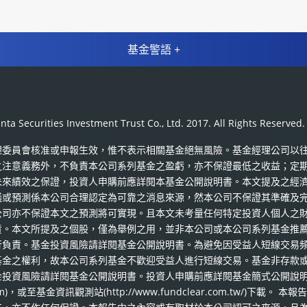
基金警語 +
es Investment Trust Co., Ltd. 2017. All Rights Reserved.
理委員會核准或申報生效，惟不表示相關基金絕無風險。基金經理公司以
之注意義務外，不負責本公司系列基金之盈虧，亦不保證最低之收益；定
未來績效之保證，投資人申購前應詳閱本基金公開說明書。本文提及之經
議或預測係本公司合理認定為可靠之消息來源，然本公司不保證其準確及
公司亦不保證本文之預測將可實現。且本文未考量任何特定投資人個人之
責。本文所提及之個股，僅為舉例之用，並非本公司或本公司系列基金推
行負責。基金投資風險請詳閱基金公開說明書。為避免因受益人短線交易
基金之權利，故本公司系列基金不歡迎受益人進行短線交易。基金非存款
金投資風險請詳閱基金公開說明書。投資人申購前應詳閱基金簡式公開說
com)，或至基金資訊觀測站(http://www.fundclear.com.tw/)下載